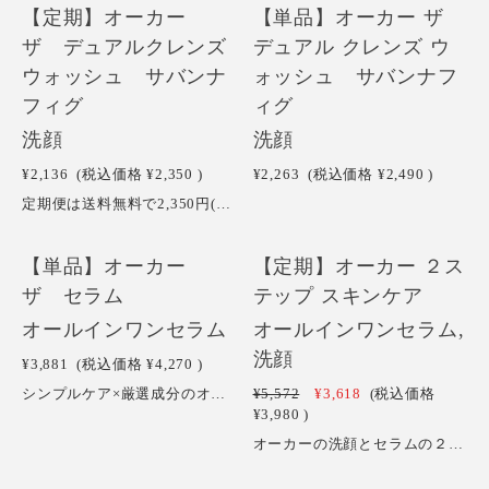
NEW
NEW
【定期】オーカー
【単品】オーカー ザ
ザ デュアルクレンズ
デュアル クレンズ ウ
ウォッシュ サバンナ
ォッシュ サバンナフ
フィグ
ィグ
洗顔
洗顔
¥2,136
(税込価格
¥2,350
)
¥2,263
(税込価格
¥2,490
)
定期便は送料無料で2,350円(税込）違約金なしで解約・休止可能。泥と炭と溶岩パウダーによって再現されたサバンナソイルによる皮脂や毛穴汚れ・日焼け止めメイクなどを絡めとる高い吸着力と、シャボンの木やムクロジの果皮から抽出された植物由来の洗浄成分とCICA・アロエベラ・ブロッコリーエキスの肌荒れ防止成分による低刺激洗浄の実現。加えて皮膚科学からのアプローチで充実した保湿成分で洗いあがりもつっぱらず肌に保湿がしっかり残る高機能洗顔。こだわりぬいた香りで汚れだけでなく疲れも落とします。
【単品】オーカー
【定期】オーカー ２ス
ザ セラム
テップ スキンケア
オールインワンセラム
オールインワンセラム,
洗顔
¥3,881
(税込価格
¥4,270
)
シンプルケア×厳選成分のオールインワンセラム。独自開発されたナノプロテインカプセル™が肌にうるおいとハリを与え、バクチオールやナイアシンアミドといった話題のエイジングケア*成分を贅沢に配合。今までの常識を覆す高機能型のオールインワンセラムです。
¥5,572
¥3,618
(税込価格
¥3,980
)
オーカーの洗顔とセラムの２品セットの定期便です。初回のみトライアル価格3,980円。（２回目以降のお届けは定期便価格6,130円(税込・送料込））違約金なしで解約・休止可能。トライアルキャンペーンは お一人さま一口のみとなります。２回目配送前のご解約でも違約金等は発生いたしませんが、2週間ほどご使用いただいた後の肌の実感を元に継続可否をご判断いただけますと幸いです。特に肌のターンオーバー期間である28日後には確かな実感を得られるかと思います。