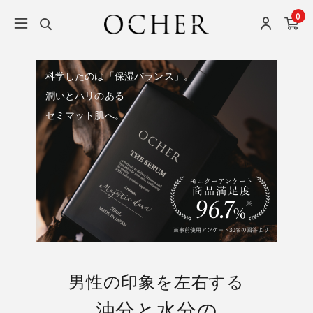
0
科学したのは「保湿バランス」。
潤いとハリのある
セミマット肌へ。
男性の印象を左右する
油分と水分の