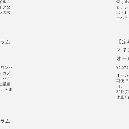
イルに
焼け止
イクな
と、シ
ンの木
出され
エベラ.
ラム
【定
スキ
オー
ンワンセ
¥5,572
ンカプ
オーカ
、バク
期便で
た話題
円。（
合。今ま
30円
休止可
ラム