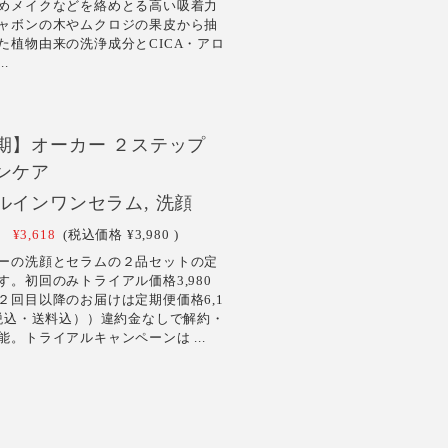
めメイクなどを絡めとる高い吸着力
ャボンの木やムクロジの果皮から抽
た植物由来の洗浄成分とCICA・アロ
..
期】オーカー ２ステップ
ンケア
ルインワンセラム, 洗顔
¥3,618
(税込価格
¥3,980
)
ーの洗顔とセラムの２品セットの定
す。初回のみトライアル価格3,980
２回目以降のお届けは定期便価格6,1
(税込・送料込））違約金なしで解約・
能。トライアルキャンペーンは ...