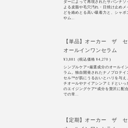
ダーによって再現されたサバンナソ
よる皮脂や毛穴汚れ・日焼け止めメ
どを絡めとる高い吸着力と、シャボ
やム...
【単品】オーカー ザ セ
オールインワンセラム
¥3,881
(税込価格
¥4,270
)
シンプルケア×厳選成分のオールイ
ラム。独自開発されたナノプロテイ
セル™が肌にうるおいとハリを与え
チオールやナイアシンアミドといっ
のエイジングケア*成分を贅沢に配
での常...
【定期】オーカー ザ セ