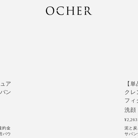
N
ュア
【単
バン
クレ
フィ
洗顔
¥2,263
違約金
泥と炭
岩パウ
サバン