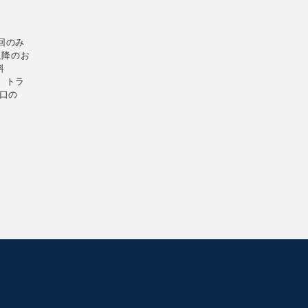
回のみ
以降のお
料
。トラ
口の